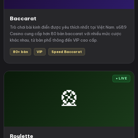
Baccarat
Trò chơi bài kinh điển được yêu thích nhất tại Việt Nam. s689
Casino cung cấp hơn 80 bàn baccarat với nhiều mức cược
khác nhau, từ bàn phổ thông đến VIP cao cấp.
80+ bàn
VIP
Speed Baccarat
● LIVE
🎡
Roulette