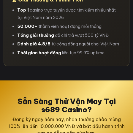
Top 1
casino trực tuyến được tìm kiếm nhiều nhất
tại Việt Nam năm 2026
50.000+
thành viên hoạt động mỗi tháng
Tổng giải thưởng
đã chi trả vượt 500 tỷ VNĐ
Đánh giá 4.8/5
từ cộng đồng người chơi Việt Nam
Thời gian hoạt động
liên tục 99.9% uptime
Sẵn Sàng Thử Vận May Tại
s689 Casino?
Đăng ký ngay hôm nay, nhận thưởng chào mừng
100% lên đến 10.000.000 VNĐ và bắt đầu hành trình
casino đẳng cấp của bạn.