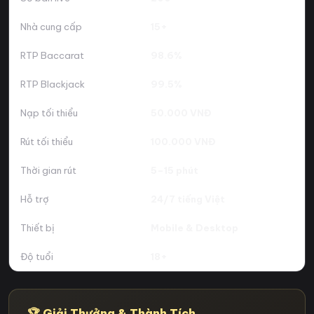
Nhà cung cấp
15+
RTP Baccarat
98.6%
RTP Blackjack
99.5%
Nạp tối thiểu
50.000 VNĐ
Rút tối thiểu
100.000 VNĐ
Thời gian rút
5–15 phút
Hỗ trợ
24/7 tiếng Việt
Thiết bị
Mobile & Desktop
Độ tuổi
18+
🏆 Giải Thưởng & Thành Tích