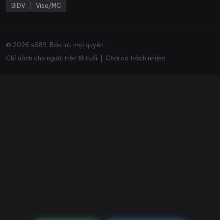
BIDV
Visa/MC
© 2026 s689. Bảo lưu mọi quyền.
Chỉ dành cho người trên 18 tuổi | Chơi có trách nhiệm