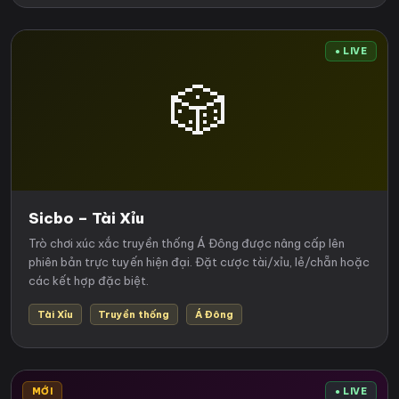
● LIVE
🎲
Sicbo – Tài Xỉu
Trò chơi xúc xắc truyền thống Á Đông được nâng cấp lên
phiên bản trực tuyến hiện đại. Đặt cược tài/xỉu, lẻ/chẵn hoặc
các kết hợp đặc biệt.
Tài Xỉu
Truyền thống
Á Đông
MỚI
● LIVE