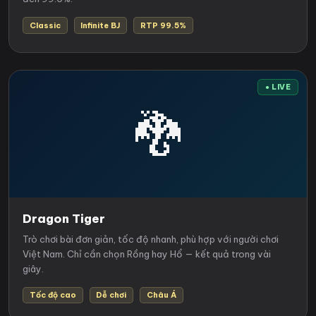
Classic
Infinite BJ
RTP 99.5%
● LIVE
🐉
Dragon Tiger
Trò chơi bài đơn giản, tốc độ nhanh, phù hợp với người chơi
Việt Nam. Chỉ cần chọn Rồng hay Hổ — kết quả trong vài
giây.
Tốc độ cao
Dễ chơi
Châu Á