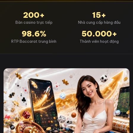
200+
15+
Bàn casino trực tiếp
Nhà cung cấp hàng đầu
98.6%
50.000+
RTP Baccarat trung bình
Thành viên hoạt động