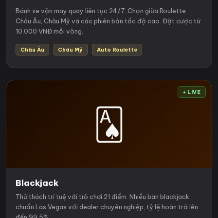
Bánh xe vận may quay liên tục 24/7. Chọn giữa Roulette
Châu Âu, Châu Mỹ và các phiên bản tốc độ cao. Đặt cược từ
10.000 VNĐ mỗi vòng.
Châu Âu
Châu Mỹ
Auto Roulette
● LIVE
🂡
Blackjack
Thử thách trí tuệ với trò chơi 21 điểm. Nhiều bàn blackjack
chuẩn Las Vegas với dealer chuyên nghiệp, tỷ lệ hoàn trả lên
đến 99.5%.