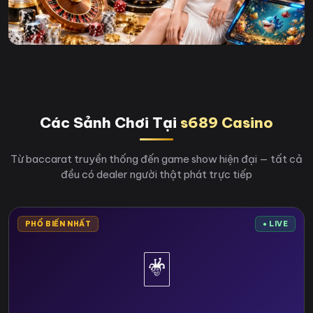
Các Sảnh Chơi Tại
s689 Casino
Từ baccarat truyền thống đến game show hiện đại — tất cả
đều có dealer người thật phát trực tiếp
PHỔ BIẾN NHẤT
● LIVE
🃏