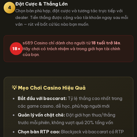
Đặt Cược & Thắng Lớn
4
Chọn bàn phù hợp, đặt cược và tương tác trực tiếp với
dealer. Tiền thắng được cộng vào tài khoản ngay sau mỗi
ván — rút về bất cứ lúc nào bạn muốn.
s689 Casino chỉ dành cho người từ
18 tuổi trở lên
.
18+
Hãy chơi có trách nhiệm và trong giới hạn tài chính
của bạn.
💡 Mẹo Chơi Casino Hiệu Quả
Bắt đầu với baccarat:
Tỷ lệ thắng cao nhất trong
các game casino, dễ học, phù hợp người mới
Quản lý vốn chặt chẽ:
Đặt giới hạn thua/thắng
trước mỗi phiên, không vượt quá 20% tổng vốn
Chọn bàn RTP cao:
Blackjack và baccarat có RTP