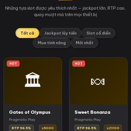
Những tựa slot được yêu thích nhất — jackpot lớn, RTP cao,
quay mượt mà trên mọi thiết bị
Tất cả
Jackpot lũy tiến
Slot cổ điển
Mua tính năng
Mới nhất
HOT
HOT
🏛️
🍬
Gates of Olympus
Sweet Bonanza
Pragmatic Play
Pragmatic Play
RTP 96.5%
x5000
RTP 96.5%
x21100