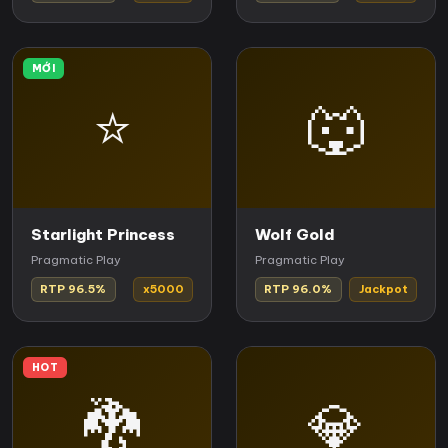
MỚI
⭐
🐺
Starlight Princess
Wolf Gold
Pragmatic Play
Pragmatic Play
RTP 96.5%
x5000
RTP 96.0%
Jackpot
HOT
🐉
💎