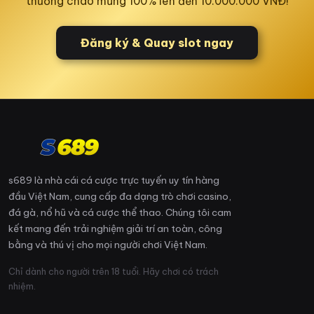
thưởng chào mừng 100% lên đến 10.000.000 VNĐ!
Đăng ký & Quay slot ngay
s689 là nhà cái cá cược trực tuyến uy tín hàng
đầu Việt Nam, cung cấp đa dạng trò chơi casino,
đá gà, nổ hũ và cá cược thể thao. Chúng tôi cam
kết mang đến trải nghiệm giải trí an toàn, công
bằng và thú vị cho mọi người chơi Việt Nam.
Chỉ dành cho người trên 18 tuổi. Hãy chơi có trách
nhiệm.