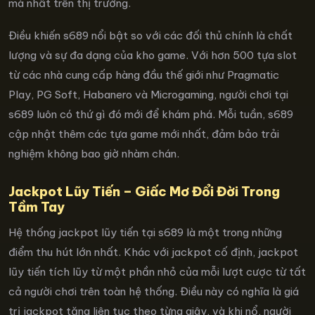
mà nhất trên thị trường.
Điều khiến s689 nổi bật so với các đối thủ chính là chất
lượng và sự đa dạng của kho game. Với hơn 500 tựa slot
từ các nhà cung cấp hàng đầu thế giới như Pragmatic
Play, PG Soft, Habanero và Microgaming, người chơi tại
s689 luôn có thứ gì đó mới để khám phá. Mỗi tuần, s689
cập nhật thêm các tựa game mới nhất, đảm bảo trải
nghiệm không bao giờ nhàm chán.
Jackpot Lũy Tiến – Giấc Mơ Đổi Đời Trong
Tầm Tay
Hệ thống jackpot lũy tiến tại s689 là một trong những
điểm thu hút lớn nhất. Khác với jackpot cố định, jackpot
lũy tiến tích lũy từ một phần nhỏ của mỗi lượt cược từ tất
cả người chơi trên toàn hệ thống. Điều này có nghĩa là giá
trị jackpot tăng liên tục theo từng giây, và khi nổ, người