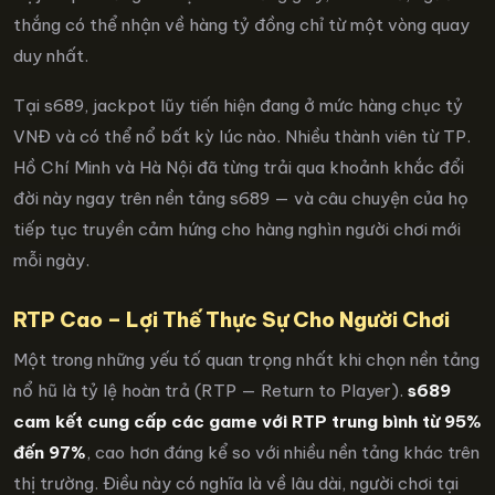
thắng có thể nhận về hàng tỷ đồng chỉ từ một vòng quay
duy nhất.
Tại s689, jackpot lũy tiến hiện đang ở mức hàng chục tỷ
VNĐ và có thể nổ bất kỳ lúc nào. Nhiều thành viên từ TP.
Hồ Chí Minh và Hà Nội đã từng trải qua khoảnh khắc đổi
đời này ngay trên nền tảng s689 — và câu chuyện của họ
tiếp tục truyền cảm hứng cho hàng nghìn người chơi mới
mỗi ngày.
RTP Cao – Lợi Thế Thực Sự Cho Người Chơi
Một trong những yếu tố quan trọng nhất khi chọn nền tảng
nổ hũ là tỷ lệ hoàn trả (RTP — Return to Player).
s689
cam kết cung cấp các game với RTP trung bình từ 95%
đến 97%
, cao hơn đáng kể so với nhiều nền tảng khác trên
thị trường. Điều này có nghĩa là về lâu dài, người chơi tại