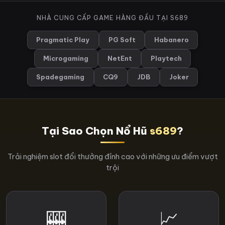
NHÀ CUNG CẤP GAME HÀNG ĐẦU TẠI S689
Pragmatic Play
PG Soft
Habanero
Microgaming
NetEnt
Playtech
Spadegaming
CQ9
JDB
Joker
Tại Sao Chọn Nổ Hũ
s689
?
Trải nghiệm slot đổi thưởng đỉnh cao với những ưu điểm vượt
trội
🎰
📈