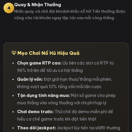
Quay & Nhận Thưởng
4
Nhấn quay và chờ đợi khoảnh khắc nổ hũ! Tiền thưởng được
cộng vào tài khoản ngay lập tức sau mỗi vòng thắng.
💡 Mẹo Chơi Nổ Hũ Hiệu Quả
Chọn game RTP cao:
Ưu tiên các slot có RTP từ
96% trở lên để tối ưu cơ hội thắng
Quản lý vốn:
Đặt giới hạn thua/thắng mỗi phiên,
không vượt quá 10% tổng vốn mỗi lần cược
Tận dụng tính năng mua:
Một số game cho phép
mua thẳng vào vòng thưởng với chi phí hợp lý
Chơi demo trước:
Thử chế độ demo miễn phí để
hiểu cơ chế game trước khi đặt tiền thật
Theo dõi jackpot:
Jackpot lũy tiến tại s689 thường