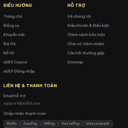
ĐIỀU HƯỚNG
HỖ TRỢ
Trang chủ
Về chúng tôi
Đồng xu
Điều khoản & Điều kiện
Khuyến mãi
Chính sách bảo mật
Đá Gà
Chơi có trách nhiệm
Nổ Hũ
Câu hỏi thường gặp
s689 Casino
Sitemap
s689 Đăng nhập
LIÊN HỆ & THANH TOÁN
Email hỗ trợ:
support@s689.one
Chấp nhận thanh toán:
MoMo
ZaloPay
VNPay
ViettelPay
Vietcombank