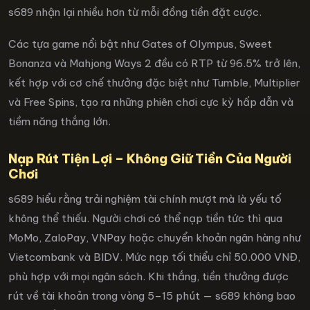
s689 nhận lại nhiều hơn từ mỗi đồng tiền đặt cược.
Các tựa game nổi bật như Gates of Olympus, Sweet
Bonanza và Mahjong Ways 2 đều có RTP từ 96.5% trở lên,
kết hợp với cơ chế thưởng đặc biệt như Tumble, Multiplier
và Free Spins, tạo ra những phiên chơi cực kỳ hấp dẫn và
tiềm năng thắng lớn.
Nạp Rút Tiện Lợi – Không Giữ Tiền Của Người
Chơi
s689 hiểu rằng trải nghiệm tài chính mượt mà là yếu tố
không thể thiếu. Người chơi có thể nạp tiền tức thì qua
MoMo, ZaloPay, VNPay hoặc chuyển khoản ngân hàng như
Vietcombank và BIDV. Mức nạp tối thiểu chỉ 50.000 VNĐ,
phù hợp với mọi ngân sách. Khi thắng, tiền thưởng được
rút về tài khoản trong vòng 5–15 phút — s689 không bao