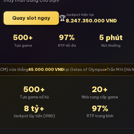
Jackpot hiện tại
🏆
Quay slot ngay
8.247.350.000 VNĐ
500+
97%
5 phút
Tựa game
RTP tối đa
Rút thưởng
CM) vừa thắng
45.000.000 VNĐ
tại Gates of Olympus
Trần M.H (Hà Nộ
500+
20+
Tựa game nổ hũ
Nhà cung cấp game
8 tỷ+
97%
Jackpot lũy tiến (VNĐ)
RTP trung bình