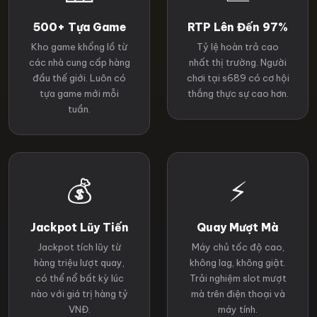
500+ Tựa Game
RTP Lên Đến 97%
Kho game khổng lồ từ
Tỷ lệ hoàn trả cao
các nhà cung cấp hàng
nhất thị trường. Người
đầu thế giới. Luôn có
chơi tại s689 có cơ hội
tựa game mới mỗi
thắng thực sự cao hơn.
tuần.
💰
⚡
Jackpot Lũy Tiến
Quay Mượt Mà
Jackpot tích lũy từ
Máy chủ tốc độ cao,
hàng triệu lượt quay,
không lag, không giật.
có thể nổ bất kỳ lúc
Trải nghiệm slot mượt
nào với giá trị hàng tỷ
mà trên điện thoại và
VNĐ.
máy tính.