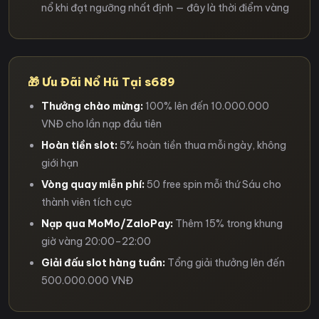
nổ khi đạt ngưỡng nhất định — đây là thời điểm vàng
🎁 Ưu Đãi Nổ Hũ Tại s689
Thưởng chào mừng:
100% lên đến 10.000.000
VNĐ cho lần nạp đầu tiên
Hoàn tiền slot:
5% hoàn tiền thua mỗi ngày, không
giới hạn
Vòng quay miễn phí:
50 free spin mỗi thứ Sáu cho
thành viên tích cực
Nạp qua MoMo/ZaloPay:
Thêm 15% trong khung
giờ vàng 20:00–22:00
Giải đấu slot hàng tuần:
Tổng giải thưởng lên đến
500.000.000 VNĐ