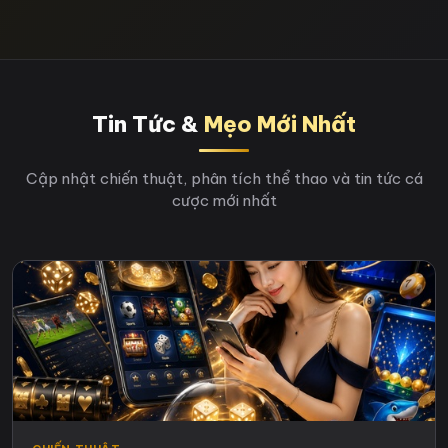
Tin Tức &
Mẹo Mới Nhất
Cập nhật chiến thuật, phân tích thể thao và tin tức cá
cược mới nhất