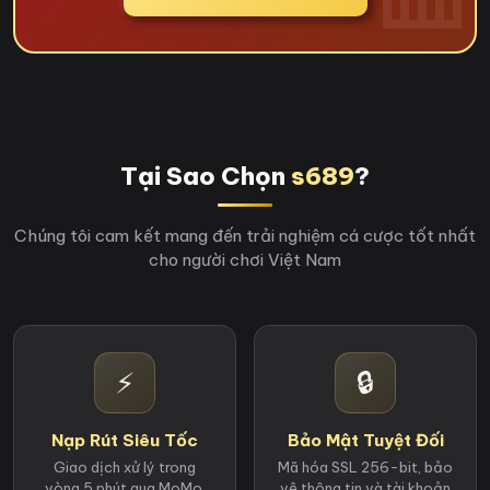
Tại Sao Chọn
s689
?
Chúng tôi cam kết mang đến trải nghiệm cá cược tốt nhất
cho người chơi Việt Nam
⚡
🔒
Nạp Rút Siêu Tốc
Bảo Mật Tuyệt Đối
Giao dịch xử lý trong
Mã hóa SSL 256-bit, bảo
vòng 5 phút qua MoMo,
vệ thông tin và tài khoản