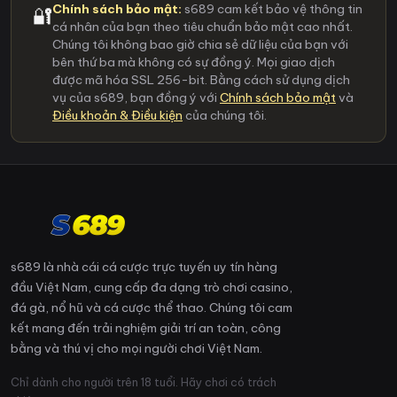
Chính sách bảo mật:
s689 cam kết bảo vệ thông tin
🔐
cá nhân của bạn theo tiêu chuẩn bảo mật cao nhất.
Chúng tôi không bao giờ chia sẻ dữ liệu của bạn với
bên thứ ba mà không có sự đồng ý. Mọi giao dịch
được mã hóa SSL 256-bit. Bằng cách sử dụng dịch
vụ của s689, bạn đồng ý với
Chính sách bảo mật
và
Điều khoản & Điều kiện
của chúng tôi.
s689 là nhà cái cá cược trực tuyến uy tín hàng
đầu Việt Nam, cung cấp đa dạng trò chơi casino,
đá gà, nổ hũ và cá cược thể thao. Chúng tôi cam
kết mang đến trải nghiệm giải trí an toàn, công
bằng và thú vị cho mọi người chơi Việt Nam.
Chỉ dành cho người trên 18 tuổi. Hãy chơi có trách