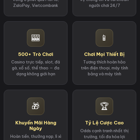
ZaloPay, Vietcombank
người chơi 24/7
🎰
📱
500+ Trò Chơi
Chơi Mọi Thiết Bị
Casino trực tiếp, slot, đá
Tương thích hoàn hảo
gà, xổ số, thể thao — đa
trên điện thoại, máy tính
dạng không giới hạn
bảng và máy tính
🎁
🏆
Khuyến Mãi Hàng
Tỷ Lệ Cược Cao
Ngày
Odds cạnh tranh nhất thị
Hoàn tiền, thưởng nạp, lì xì
trường, tối đa hóa lợi