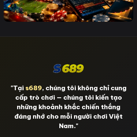
"Tại
s689
, chúng tôi không chỉ cung
cấp trò chơi — chúng tôi kiến tạo
những khoảnh khắc chiến thắng
đáng nhớ cho mỗi người chơi Việt
Nam."