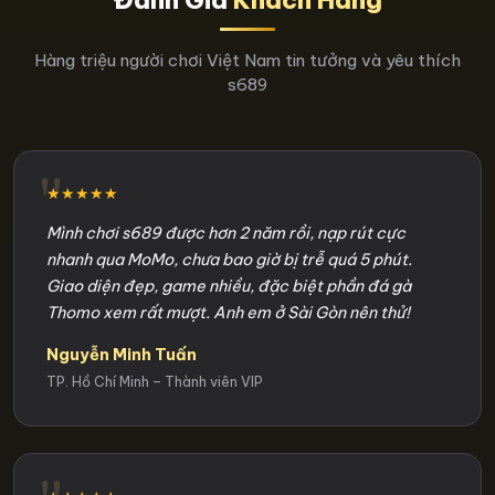
Hàng triệu người chơi Việt Nam tin tưởng và yêu thích
s689
★★★★★
Mình chơi s689 được hơn 2 năm rồi, nạp rút cực
nhanh qua MoMo, chưa bao giờ bị trễ quá 5 phút.
Giao diện đẹp, game nhiều, đặc biệt phần đá gà
Thomo xem rất mượt. Anh em ở Sài Gòn nên thử!
Nguyễn Minh Tuấn
TP. Hồ Chí Minh – Thành viên VIP