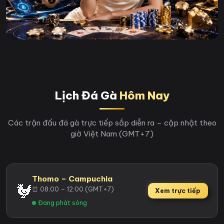
Lịch Đá Gà
Hôm Nay
Các trận đấu đá gà trực tiếp sắp diễn ra – cập nhật theo
giờ Việt Nam (GMT+7)
Thomo – Campuchia
🐓
⏰ 08:00 – 12:00 (GMT+7)
Xem trực tiếp
Đang phát sóng