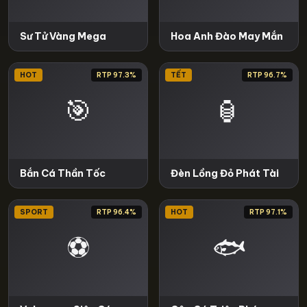
Sư Tử Vàng Mega
Hoa Anh Đào May Mắn
HOT
RTP 97.3%
TẾT
RTP 96.7%
🎯
🏮
Bắn Cá Thần Tốc
Đèn Lồng Đỏ Phát Tài
SPORT
RTP 96.4%
HOT
RTP 97.1%
⚽
🐟