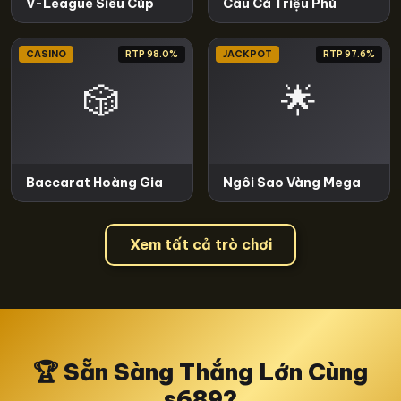
V-League Siêu Cúp
Câu Cá Triệu Phú
CASINO
RTP 98.0%
JACKPOT
RTP 97.6%
🎲
🌟
Baccarat Hoàng Gia
Ngôi Sao Vàng Mega
Xem tất cả trò chơi
🏆 Sẵn Sàng Thắng Lớn Cùng
s689?