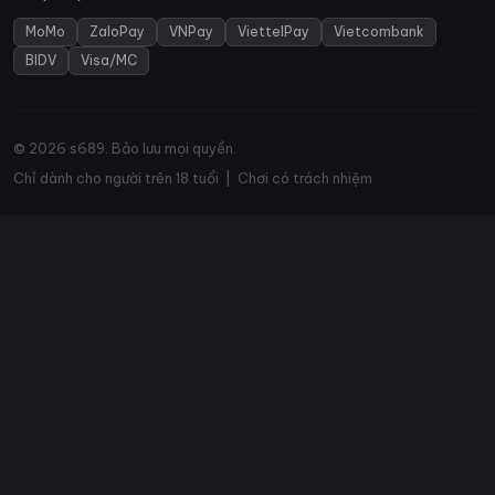
MoMo
ZaloPay
VNPay
ViettelPay
Vietcombank
BIDV
Visa/MC
© 2026 s689. Bảo lưu mọi quyền.
Chỉ dành cho người trên 18 tuổi | Chơi có trách nhiệm