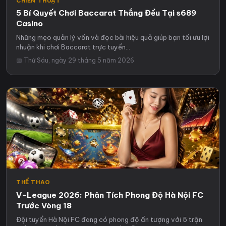
CHIẾN THUẬT
5 Bí Quyết Chơi Baccarat Thắng Đều Tại s689
Casino
Những mẹo quản lý vốn và đọc bài hiệu quả giúp bạn tối ưu lợi
nhuận khi chơi Baccarat trực tuyến...
📅 Thứ Sáu, ngày 29 tháng 5 năm 2026
THỂ THAO
V-League 2026: Phân Tích Phong Độ Hà Nội FC
Trước Vòng 18
Đội tuyển Hà Nội FC đang có phong độ ấn tượng với 5 trận