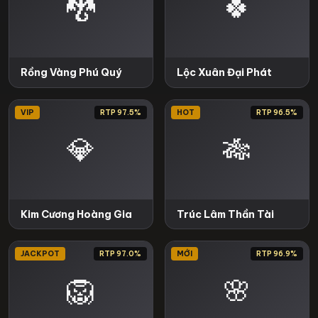
🐉
🍀
Rồng Vàng Phú Quý
Lộc Xuân Đại Phát
VIP
RTP 97.5%
HOT
RTP 96.5%
💎
🎋
Kim Cương Hoàng Gia
Trúc Lâm Thần Tài
JACKPOT
RTP 97.0%
MỚI
RTP 96.9%
🦁
🌸