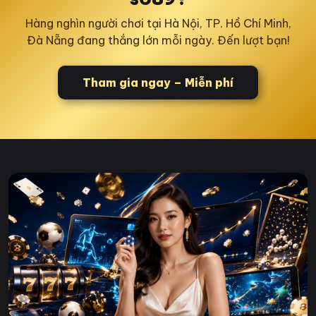
Hàng nghìn người chơi tại Hà Nội, TP. Hồ Chí Minh,
Đà Nẵng đang thắng lớn mỗi ngày. Đến lượt bạn!
Tham gia ngay – Miễn phí